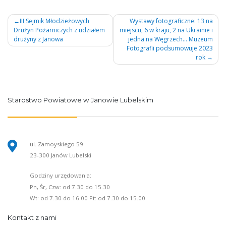
Nawigacja
III Sejmik Młodzieżowych
Wystawy fotograficzne: 13 na
Drużyn Pożarniczych z udziałem
miejscu, 6 w kraju, 2 na Ukrainie i
wpisu
drużyny z Janowa
jedna na Węgrzech… Muzeum
Fotografii podsumowuje 2023
rok
Starostwo Powiatowe w Janowie Lubelskim
ul. Zamoyskiego 59
23-300 Janów Lubelski
Godziny urzędowania:
Pn, Śr, Czw: od 7.30 do 15.30
Wt: od 7.30 do 16.00 Pt: od 7.30 do 15.00
Kontakt z nami