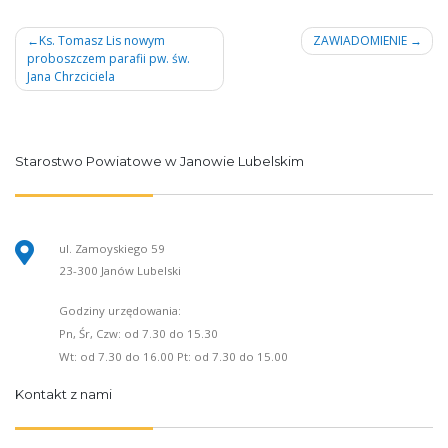
Nawigacja
Ks. Tomasz Lis nowym
ZAWIADOMIENIE
proboszczem parafii pw. św.
wpisu
Jana Chrzciciela
Starostwo Powiatowe w Janowie Lubelskim
ul. Zamoyskiego 59
23-300 Janów Lubelski
Godziny urzędowania:
Pn, Śr, Czw: od 7.30 do 15.30
Wt: od 7.30 do 16.00 Pt: od 7.30 do 15.00
Kontakt z nami