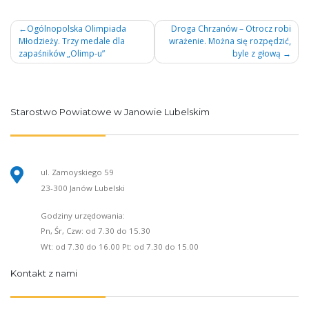
Nawigacja
Ogólnopolska Olimpiada
Droga Chrzanów – Otrocz robi
Młodzieży. Trzy medale dla
wrażenie. Można się rozpędzić,
wpisu
zapaśników „Olimp-u”
byle z głową
Starostwo Powiatowe w Janowie Lubelskim
ul. Zamoyskiego 59
23-300 Janów Lubelski
Godziny urzędowania:
Pn, Śr, Czw: od 7.30 do 15.30
Wt: od 7.30 do 16.00 Pt: od 7.30 do 15.00
Kontakt z nami