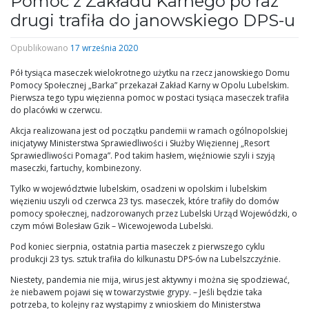
Pomoc z Zakładu Karnego po raz
drugi trafiła do janowskiego DPS-u
Opublikowano
17 września 2020
Pół tysiąca maseczek wielokrotnego użytku na rzecz janowskiego Domu
Pomocy Społecznej „Barka” przekazał Zakład Karny w Opolu Lubelskim.
Pierwsza tego typu więzienna pomoc w postaci tysiąca maseczek trafiła
do placówki w czerwcu.
Akcja realizowana jest od początku pandemii w ramach ogólnopolskiej
inicjatywy Ministerstwa Sprawiedliwości i Służby Więziennej „Resort
Sprawiedliwości Pomaga”. Pod takim hasłem, więźniowie szyli i szyją
maseczki, fartuchy, kombinezony.
Tylko w województwie lubelskim, osadzeni w opolskim i lubelskim
więzieniu uszyli od czerwca 23 tys. maseczek, które trafiły do domów
pomocy społecznej, nadzorowanych przez Lubelski Urząd Wojewódzki, o
czym mówi Bolesław Gzik – Wicewojewoda Lubelski.
Pod koniec sierpnia, ostatnia partia maseczek z pierwszego cyklu
produkcji 23 tys. sztuk trafiła do kilkunastu DPS-ów na Lubelszczyźnie.
Niestety, pandemia nie mija, wirus jest aktywny i można się spodziewać,
że niebawem pojawi się w towarzystwie grypy. – Jeśli będzie taka
potrzeba, to kolejny raz wystąpimy z wnioskiem do Ministerstwa