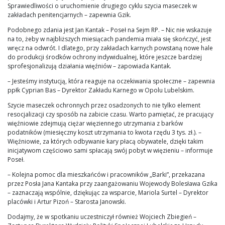
Sprawiedliwości o uruchomienie drugiego cyklu szycia maseczek w
zakładach penitencjarnych – zapewnia Gzik.
Podobnego zdania jest Jan Kantak – Poseł na Sejm RP. – Nic nie wskazuje
na to, żeby w najbliższych miesiącach pandemia miała się skończyć, jest
wręcz na odwrót. I dlatego, przy zakładach karnych powstaną nowe hale
do produkcji środków ochrony indywidualnej, które jeszcze bardziej
sprofesjonalizują działania więźniów – zapowiada Kantak.
– Jesteśmy instytucją, która reaguje na oczekiwania społeczne – zapewnia
ppłk Cyprian Bas – Dyrektor Zakładu Karnego w Opolu Lubelskim.
Szycie maseczek ochronnych przez osadzonych to nie tylko element
resocjalizacji czy sposób na zabicie czasu. Warto pamiętać, że pracujący
więźniowie zdejmują ciężar więziennego utrzymania z barków
podatników (miesięczny koszt utrzymania to kwota rzędu 3 tys. zł.). –
Więźniowie, za których odbywanie kary płacą obywatele, dzięki takim
inicjatywom częściowo sami spłacają swój pobyt w więzieniu – informuje
Poseł.
– Kolejna pomoc dla mieszkańców i pracowników „Barki”, przekazana
przez Posła Jana Kantaka przy zaangażowaniu Wojewody Bolesława Gzika
– zaznaczają wspólnie, dziękując za wsparcie, Mariola Surtel – Dyrektor
placówki i Artur Pizoń – Starosta Janowski.
Dodajmy, że w spotkaniu uczestniczył również Wojciech Zbiegień –