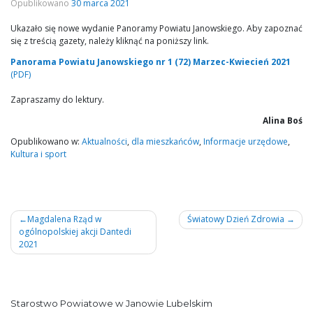
Opublikowano
30 marca 2021
Ukazało się nowe wydanie Panoramy Powiatu Janowskiego. Aby zapoznać
się z treścią gazety, należy kliknąć na poniższy link.
Panorama Powiatu Janowskiego nr 1 (72) Marzec-Kwiecień 2021
(PDF)
Zapraszamy do lektury.
Alina Boś
Opublikowano w:
Aktualności
,
dla mieszkańców
,
Informacje urzędowe
,
Kultura i sport
Nawigacja
Magdalena Rząd w
Światowy Dzień Zdrowia
ogólnopolskiej akcji Dantedi
wpisu
2021
Starostwo Powiatowe w Janowie Lubelskim