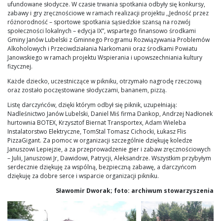
ufundowane słodycze. W czasie trwania spotkania odbyły się konkursy,
zabawy i gry zręcznościowe w ramach realizacji projektu ,,Jedność przez
różnorodność – sportowe spotkania sąsiedzkie szansą na rozwój
społeczności lokalnych – edycja IX”, wspartego finansowo środkami
Gminy Janów Lubelski z Gminnego Programu Rozwiązywania Problemów
Alkoholowych i Przeciwdziałania Narkomanii oraz środkami Powiatu
Janowskiego w ramach projektu Wspierania i upowszechniania kultury
fizycznej.
Każde dziecko, uczestniczące w pikniku, otrzymało nagrodę rzeczową
oraz zostało poczęstowane słodyczami, bananem, pizzą.
Listę darczyńców, dzięki którym odbył się piknik, uzupełniają:
Nadleśnictwo Janów Lubelski, Daniel Miś firma Dankop, Andrzej Nadłonek
hurtownia BOTEX, Krzysztof Biernat Transportex, Adam Wieleba
Instalatorstwo Elektryczne, TomStal Tomasz Cichocki, Łukasz Flis
PizzaGigant. Za pomoc w organizacji szczególnie dziękuję koledze
Januszowi Lepiejzie, a za przeprowadzenie gier i zabaw zręcznościowych
– Julii, Januszowi Jr, Dawidowi, Patrycji, Aleksandrze. Wszystkim przybyłym
serdecznie dziękuję za wspólną, bezpieczną zabawę, a darczyńcom
dziękuję za dobre serce i wsparcie organizacji pikniku.
Sławomir Dworak; foto: archiwum stowarzyszenia