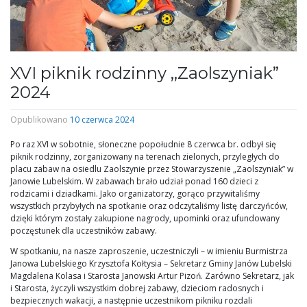
XVI piknik rodzinny ,,Zaolszyniak”
2024
Opublikowano
10 czerwca 2024
Po raz XVI w sobotnie, słoneczne popołudnie 8 czerwca br. odbył się
piknik rodzinny, zorganizowany na terenach zielonych, przyległych do
placu zabaw na osiedlu Zaolszynie przez Stowarzyszenie „Zaolszyniak” w
Janowie Lubelskim. W zabawach brało udział ponad 160 dzieci z
rodzicami i dziadkami. Jako organizatorzy, gorąco przywitaliśmy
wszystkich przybyłych na spotkanie oraz odczytaliśmy listę darczyńców,
dzięki którym zostały zakupione nagrody, upominki oraz ufundowany
poczęstunek dla uczestników zabawy.
W spotkaniu, na nasze zaproszenie, uczestniczyli – w imieniu Burmistrza
Janowa Lubelskiego Krzysztofa Kołtysia – Sekretarz Gminy Janów Lubelski
Magdalena Kolasa i Starosta Janowski Artur Pizoń. Zarówno Sekretarz, jak
i Starosta, życzyli wszystkim dobrej zabawy, dzieciom radosnych i
bezpiecznych wakacji, a następnie uczestnikom pikniku rozdali