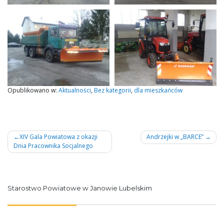
Opublikowano w:
Aktualności
,
Bez kategorii
,
dla mieszkańców
Nawigacja
XIV Gala Powiatowa z okazji
Andrzejki w „BARCE”
Dnia Pracownika Socjalnego
wpisu
Starostwo Powiatowe w Janowie Lubelskim