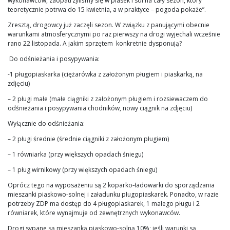
wykonawców, zaopatrzyliśmy się w piasek i sól na cały sezon, który
teoretycznie potrwa do 15 kwietnia, a w praktyce – pogoda pokaże”.
Zresztą, drogowcy już zaczęli sezon. W związku z panującymi obecnie
warunkami atmosferycznymi po raz pierwszy na drogi wyjechali wcześnie
rano 22 listopada. A jakim sprzętem konkretnie dysponują?
Do odśnieżania i posypywania:
-1 pługopiaskarka (ciężarówka z założonym pługiem i piaskarką, na
zdjęciu)
– 2 pługi małe (małe ciągniki z założonym pługiem i rozsiewaczem do
odśnieżania i posypywania chodników, nowy ciągnik na zdjęciu)
Wyłącznie do odśnieżania:
– 2 pługi średnie (średnie ciągniki z założonym pługiem)
– 1 równiarka (przy większych opadach śniegu)
– 1 pług wirnikowy (przy większych opadach śniegu)
Oprócz tego na wyposażeniu są 2 koparko-ładowarki do sporządzania
mieszanki piaskowo-solnej i załadunku pługopiaskarek. Ponadto, w razie
potrzeby ZDP ma dostęp do 4 pługopiaskarek, 1 małego pługu i 2
równiarek, które wynajmuje od zewnętrznych wykonawców.
Drogi sypane są mieszanką piaskowo-solną 10%; jeśli warunki są