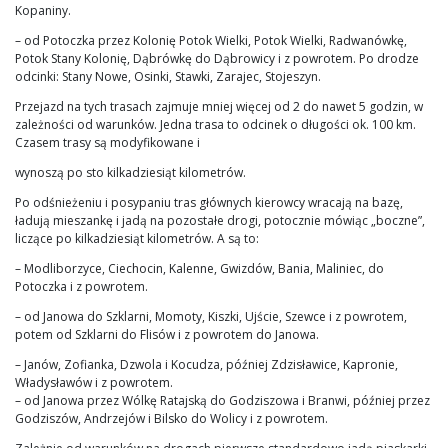
Kopaniny.
– od Potoczka przez Kolonię Potok Wielki, Potok Wielki, Radwanówkę,
Potok Stany Kolonię, Dąbrówkę do Dąbrowicy i z powrotem. Po drodze
odcinki: Stany Nowe, Osinki, Stawki, Zarajec, Stojeszyn.
Przejazd na tych trasach zajmuje mniej więcej od 2 do nawet 5 godzin, w
zależności od warunków. Jedna trasa to odcinek o długości ok. 100 km.
Czasem trasy są modyfikowane i
wynoszą po sto kilkadziesiąt kilometrów.
Po odśnieżeniu i posypaniu tras głównych kierowcy wracają na bazę,
ładują mieszankę i jadą na pozostałe drogi, potocznie mówiąc „boczne”,
liczące po kilkadziesiąt kilometrów. A są to:
– Modliborzyce, Ciechocin, Kalenne, Gwizdów, Bania, Maliniec, do
Potoczka i z powrotem.
– od Janowa do Szklarni, Momoty, Kiszki, Ujście, Szewce i z powrotem,
potem od Szklarni do Flisów i z powrotem do Janowa.
– Janów, Zofianka, Dzwola i Kocudza, później Zdzisławice, Kapronie,
Władysławów i z powrotem.
– od Janowa przez Wólkę Ratajską do Godziszowa i Branwi, później przez
Godziszów, Andrzejów i Bilsko do Wolicy i z powrotem.