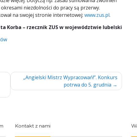
dzie więcej. Dotyczą np. zasad sumowania zwolnień
y okresami niezdolności do pracy są przerwy.
ował na swojej stronie internetowej:
www.zus.pl
.
ta Korba – rzecznik ZUS w województwie lubelski
ców
„Angielski Mistrz Wypracowań!”. Konkurs
potrwa do 5. grudnia
im
Kontakt z nami
Wa