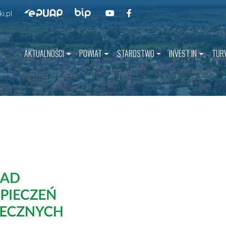
Przejdź do BIP
Przejdź do naszego kanału na YouT
Przejdź do naszego kanału na 
Przejdź do ePUAP
i.pl
AKTUALNOŚCI
POWIAT
STAROSTWO
INVEST IN
TUR