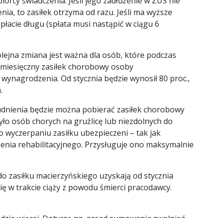
iorcy świadczenia. Jeśli jego zadłużenie w ZUS nie
a, to zasiłek otrzyma od razu. Jeśli ma wyższe
płacie długu (spłata musi nastąpić w ciągu 6
Kolejna zmiana jest ważna dla osób, które podczas
 miesięczny zasiłek chorobowy osoby
 wynagrodzenia. Od stycznia będzie wynosił 80 proc.,
.
dnienia będzie można pobierać zasiłek chorobowy
zyło osób chorych na gruźlicę lub niezdolnych do
o wyczerpaniu zasiłku ubezpieczeni – tak jak
zenia rehabilitacyjnego. Przysługuje ono maksymalnie
o zasiłku macierzyńskiego uzyskają od stycznia
ię w trakcie ciąży z powodu śmierci pracodawcy.