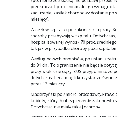
spóźnienie ze składką nie pozbawi przedsięb
przekracza 1 proc. minimalnego wynagrodzeni
zadłużenie, zasiłek chorobowy dostanie po s
miesięcy).
Zasiłek w szpitalu i po zakończeniu pracy. 
choroby przebywają w szpitalu. Dotychczas,
hospitalizowanej wynosił 70 proc. średniego
tak jak w przypadku choroby poza szpitalem
Według nowych przepisów, po ustaniu zatru
do 91 dni. To ograniczenie nie będzie dotyc
pracy w okresie ciąży. ZUS przypomina, że p
dotychczas, będą mogli korzystać ze świadc
przez 12 miesięcy.
Macierzyński po śmierci pracodawcy.Prawo d
kobiety, których ubezpieczenie zakończyło s
Dotychczas nie miały takiej ochrony.