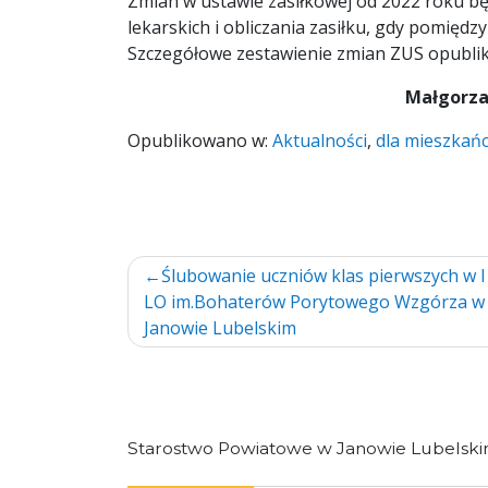
Zmian w ustawie zasiłkowej od 2022 roku bę
lekarskich i obliczania zasiłku, gdy pomiędz
Szczegółowe zestawienie zmian ZUS opublik
Małgorza
Opublikowano w:
Aktualności
,
dla mieszkań
Nawigacja
Ślubowanie uczniów klas pierwszych w I
LO im.Bohaterów Porytowego Wzgórza w
wpisu
Janowie Lubelskim
Starostwo Powiatowe w Janowie Lubelsk