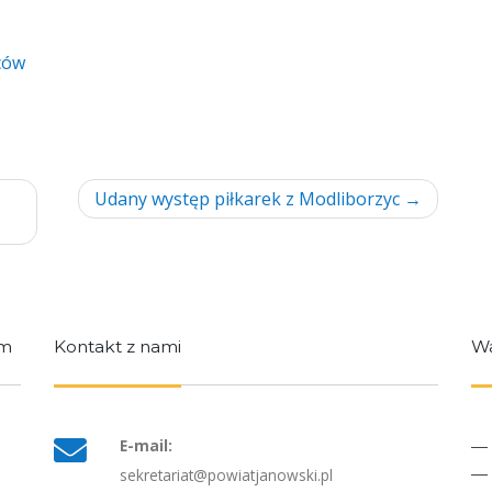
ców
Udany występ piłkarek z Modliborzyc
im
Kontakt z nami
Wa
E-mail:
sekretariat@powiatjanowski.pl