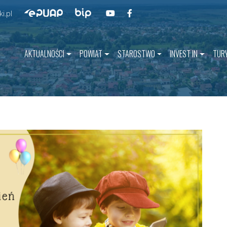
Przejdź do BIP
Przejdź do naszego kanału na YouT
Przejdź do naszego kanału na 
Przejdź do ePUAP
i.pl
AKTUALNOŚCI
POWIAT
STAROSTWO
INVEST IN
TUR