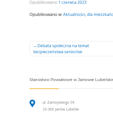
Opublikowano
1 czerwca 2023
Opublikowano w:
Aktualności
,
dla mieszkań
Nawigacja
Debata społeczna na temat
bezpieczeństwa seniorów
wpisu
Starostwo Powiatowe w Janowie Lubelsk
ul. Zamoyskiego 59
23-300 Janów Lubelski