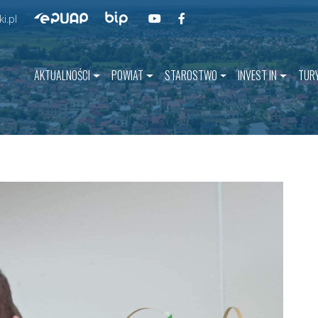
Przejdź do BIP
Przejdź do naszego kanału na YouT
Przejdź do naszego kanału na 
Przejdź do ePUAP
i.pl
AKTUALNOŚCI
POWIAT
STAROSTWO
INVEST IN
TUR