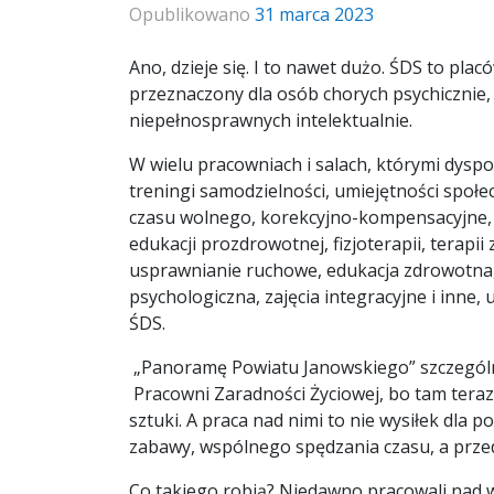
Opublikowano
31 marca 2023
Ano, dzieje się. I to nawet dużo. ŚDS to pl
przeznaczony dla osób chorych psychicznie,
niepełnosprawnych intelektualnie.
W wielu pracowniach i salach, którymi dyspon
treningi samodzielności, umiejętności społe
czasu wolnego, korekcyjno-kompensacyjne, art
edukacji prozdrowotnej, fizjoterapii, terapii
usprawnianie ruchowe, edukacja zdrowotna, 
psychologiczna, zajęcia integracyjne i inn
ŚDS.
„Panoramę Powiatu Janowskiego” szczególnie
Pracowni Zaradności Życiowej, bo tam teraz
sztuki. A praca nad nimi to nie wysiłek dla p
zabawy, wspólnego spędzania czasu, a przed
Co takiego robią? Niedawno pracowali nad