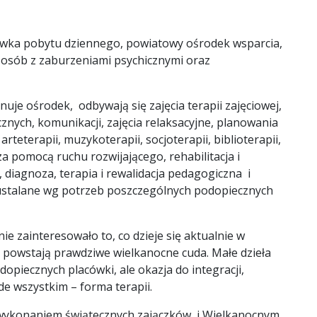
acówka pobytu dziennego, powiatowy ośrodek wsparcia,
 osób z zaburzeniami psychicznymi oraz
uje ośrodek, odbywają się zajęcia terapii zajęciowej,
cznych, komunikacji, zajęcia relaksacyjne, planowania
eterapii, muzykoterapii, socjoterapii, biblioterapii,
 za pomocą ruchu rozwijającego, rehabilitacja i
diagnoza, terapia i rewalidacja pedagogiczna i
e, ustalane wg potrzeb poszczególnych podopiecznych
 zainteresowało to, co dzieje się aktualnie w
 powstają prawdziwe wielkanocne cuda. Małe dzieła
odopiecznych placówki, ale okazja do integracji,
e wszystkim – forma terapii.
 wykonaniem świątecznych zajączków i Wielkanocnym