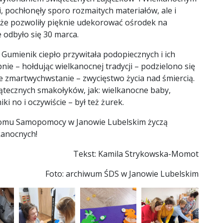
ni, pochłonęły sporo rozmaitych materiałów, ale i
kże pozwoliły pięknie udekorować ośrodek na
 odbyło się 30 marca.
Gumienik ciepło przywitała podopiecznych i ich
pnie – hołdując wielkanocnej tradycji – podzielono się
e zmartwychwstanie – zwycięstwo życia nad śmiercią.
iątecznych smakołyków, jak: wielkanocne baby,
i no i oczywiście – był też żurek.
omu Samopomocy w Janowie Lubelskim życzą
kanocnych!
Tekst: Kamila Strykowska-Momot
Foto: archiwum ŚDS w Janowie Lubelskim