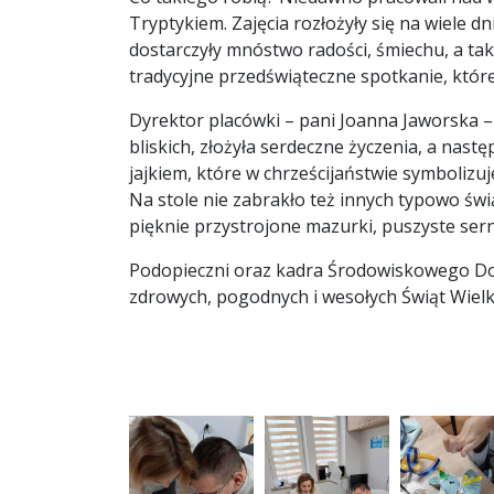
Tryptykiem. Zajęcia rozłożyły się na wiele d
dostarczyły mnóstwo radości, śmiechu, a ta
tradycyjne przedświąteczne spotkanie, które
Dyrektor placówki – pani Joanna Jaworska – 
bliskich, złożyła serdeczne życzenia, a nastę
jajkiem, które
w chrześcijaństwie symbolizuj
Na stole nie zabrakło też innych typowo św
pięknie przystrojone mazurki, puszyste sernik
Podopieczni oraz kadra Środowiskowego D
zdrowych, pogodnych i wesołych Świąt Wiel