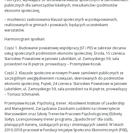
publicznych dla samorządów lokalnych, mieszkańców i podmiotów
ekonomii społecznej,
– możliwości zastosowania klauzul społecznych w postępowaniach,
realizowanych w gminach i powiatach, będących uczestnikami
warsztatów.
Harmonogram spotkań:
Część 1. Budowanie powiatowej współpracy JST i PES w zakresie zlecania
usług społecznych podmiotom ekonomii społecznej. Środa, 15 czerwca.
Starostwo Powiatowe w Janowie Lubelskim, ul. Zamoyskiego 59, sala
posiedzeń na III piętrze, prowadzący – Przemysław Kozak.
Część 2. Klauzule społeczne w nowym Prawie zamówień publicznych ze
szczególnym uwzględnieniem rozwiązań, skierowanych do podmiotów
ekonomii społecznej. Piątek, 24 czerwca. Starostwo Powiatowe w Janowie
Lubelskim, ul. Zamoyskiego 59, sala posiedzeń na III piętrze, prowadzący
– Tomasz Schimanek.
Przemysław Kozak. Psycholog, trener. Absolwent Institute of Leadership
and Management, Zarządzania Zasobami Ludzkimi na Uniwersytecie
Warszawskim oraz Szkoły Trenerów Pracowni Psychologicznej Elżbiety
Sołtys. Licencjonowany trener programu „Spadochron” dla osób,
planujących karierę, szukających pracy i zmieniających zawód. W latach
2010-2018 pracował w Fundacji Inicjatyw Społeczno-Ekonomicznych (FISE),