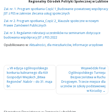
Regionalny Ośrodek Polityki Społecznej w Lublinie
Zał. nr. 1. Program spotkania Część 1_Budowanie powiatowej współpracy
JST z PES w zakresie zlecania usług społecznych
Zał. nr 2. Program spotkania_Część 2_ klauzule społeczne w nowym
Prawie Zamówień Publicznych
Zał. nr 3. Regulamin rekrutacji uczestników na seminarium dotyczące
budowania współpracy JST z PES 2022
Opublikowano w:
Aktualności
,
dla mieszkańców
,
Informacje urzędowe
Nawigacja
VII edycja ogólnopolskiego
Wojewódzki Finał
konkursu kulinarnego dla Kół
Ogólnopolskiego Turnieju
wpisu
Gospodyń Wiejskich „Bitwa
Bezpieczeństwa w Ruchu
Regionów”. Nabór – do 31. maja
Drogowym. Trzecie miejsce dla
br.
uczniów ze szkoły podstawowej
w Kocudzy
Starostwo Powiatowe w Janowie Lubelskim