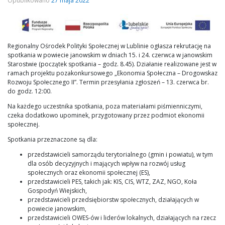
Opublikowano
27 maja 2022
Regionalny Ośrodek Polityki Społecznej w Lublinie ogłasza rekrutację na
spotkania w powiecie janowskim w dniach 15. i 24. czerwca w janowskim
Starostwie (początek spotkania – godz. 8.45). Działanie realizowane jest w
ramach projektu pozakonkursowego „Ekonomia Społeczna – Drogowskaz
Rozwoju Społecznego II”. Termin przesyłania zgłoszeń – 13. czerwca br.
do godz. 12:00.
Na każdego uczestnika spotkania, poza materiałami piśmienniczymi,
czeka dodatkowo upominek, przygotowany przez podmiot ekonomii
społecznej.
Spotkania przeznaczone są dla:
przedstawicieli samorządu terytorialnego (gmin i powiatu), w tym
dla osób decyzyjnych i mających wpływ na rozwój usług
społecznych oraz ekonomii społecznej (ES),
przedstawicieli PES, takich jak: KIS, CIS, WTZ, ZAZ, NGO, Koła
Gospodyń Wiejskich,
przedstawicieli przedsiębiorstw społecznych, działających w
powiecie janowskim,
przedstawicieli OWES-ów i liderów lokalnych, działających na rzecz