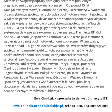
zakresie rozwoju współpracy pomiędzy sektorem publicznym,
organizacjami pozarządowymi a biznesem. Od ponad 15 lat
zaangażowany w rozwój ekonomii społecznej. Uczestniczył w tworzeniu
przedsiębiorstw społecznych, doradza podmiotom ekonomii społecznej
w zakresie prowadzonej działalności oraz samorządom terytorialnym w
zakresie wspierania rozwoju przedsiębiorstw społecznych. W latach
2009-2014 był członkiem grupy prawnej zespołu ds. rozwiązań
systemowych w zakresie ekonomii społecznej przy Premierze RP. Od
ponad 7 lat promuje społeczne zamówienia publiczne jako instrument,
wspierający rozwój podmiotów ekonomii społecznej. W tym czasie,
udzielił ponad 300 godzin doradztwa, szkoleń i warsztatów, dotyczących
społecznych zamówień publicznych, adresowanych głównie do
podmiotów ekonomii społecznej oraz jednostek samorządu
terytorialnego. Współpracował w tym zakresie m.in. z Urzędem
Zamówień Publicznych, Ministerstwem Pracy i Polityki Społecznej,
Ogólnopolskim Związkiem Rewizyjnym Spółdzielni Socjalnych,
Regionalnymi Ośrodkami Polityki Społecznej (m.in. w Białymstoku,
Rzeszowie, Łodzi, Warszawie) oraz Ośrodkami Wsparcia Ekonomii
Społecznej. Jest autorem i współautorem kilkunastu publikacji,
dotyczących działania organizacji pozarządowych, ekonomii społecznej
oraz społecznych zamówień publicznych.
Ewa Chudzik – s
pecjalista ds. współpracy z JST,
ewa.chudzik@rops.lubelskie.pl
, tel.: 81-5287624, 609 721 809,