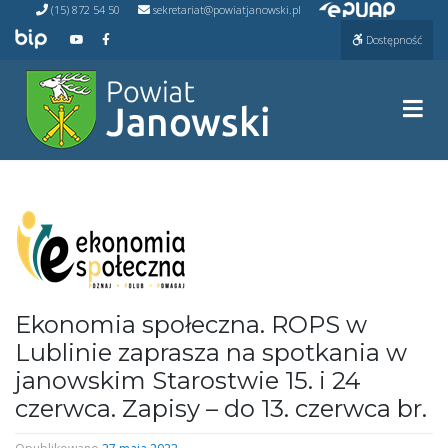
Przejdź do ePUAP
Przejdź
(15) 872 54 50
sekretariat@powiatjanowski.pl
do
Przejdź do BIP
Przejdź do naszego kanału na YouTube
Przejdź do naszego kanału na Facebooku
Dostępność
treści
Prze
Ekonomia społeczna. ROPS w
Lublinie zaprasza na spotkania w
janowskim Starostwie 15. i 24
czerwca. Zapisy – do 13. czerwca br.