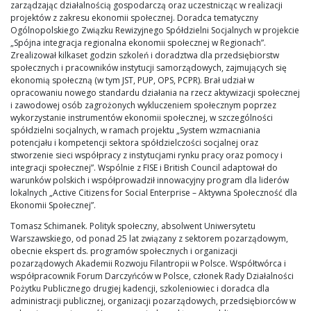
zarządzając działalnością gospodarczą oraz uczestnicząc w realizacji
projektów z zakresu ekonomii społecznej. Doradca tematyczny
Ogólnopolskiego Związku Rewizyjnego Spółdzielni Socjalnych w projekcie
„Spójna integracja regionalna ekonomii społecznej w Regionach”.
Zrealizował kilkaset godzin szkoleń i doradztwa dla przedsiębiorstw
społecznych i pracowników instytucji samorządowych, zajmujących się
ekonomią społeczną (w tym JST, PUP, OPS, PCPR). Brał udział w
opracowaniu nowego standardu działania na rzecz aktywizacji społecznej
i zawodowej osób zagrożonych wykluczeniem społecznym poprzez
wykorzystanie instrumentów ekonomii społecznej, w szczególności
spółdzielni socjalnych, w ramach projektu „System wzmacniania
potencjału i kompetencji sektora spółdzielczości socjalnej oraz
stworzenie sieci współpracy z instytucjami rynku pracy oraz pomocy i
integracji społecznej”. Wspólnie z FISE i British Council adaptował do
warunków polskich i współprowadził innowacyjny program dla liderów
lokalnych „Active Citizens for Social Enterprise – Aktywna Społeczność dla
Ekonomii Społecznej”.
Tomasz Schimanek. Polityk społeczny, absolwent Uniwersytetu
Warszawskiego, od ponad 25 lat związany z sektorem pozarządowym,
obecnie ekspert ds. programów społecznych i organizacji
pozarządowych Akademii Rozwoju Filantropii w Polsce. Współtwórca i
współpracownik Forum Darczyńców w Polsce, członek Rady Działalności
Pożytku Publicznego drugiej kadencji, szkoleniowiec i doradca dla
administracji publicznej, organizacji pozarządowych, przedsiębiorców w