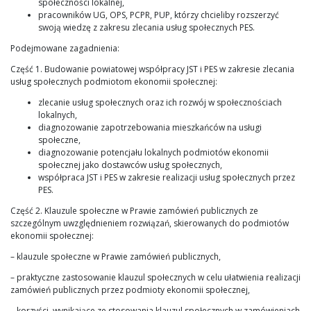
społeczności lokalnej,
pracowników UG, OPS, PCPR, PUP, którzy chcieliby rozszerzyć
swoją wiedzę z zakresu zlecania usług społecznych PES.
Podejmowane zagadnienia:
Część 1. Budowanie powiatowej współpracy JST i PES w zakresie zlecania
usług społecznych podmiotom ekonomii społecznej:
zlecanie usług społecznych oraz ich rozwój w społecznościach
lokalnych,
diagnozowanie zapotrzebowania mieszkańców na usługi
społeczne,
diagnozowanie potencjału lokalnych podmiotów ekonomii
społecznej jako dostawców usług społecznych,
współpraca JST i PES w zakresie realizacji usług społecznych przez
PES.
Część 2. Klauzule społeczne w Prawie zamówień publicznych ze
szczególnym uwzględnieniem rozwiązań, skierowanych do podmiotów
ekonomii społecznej:
– klauzule społeczne w Prawie zamówień publicznych,
– praktyczne zastosowanie klauzul społecznych w celu ułatwienia realizacji
zamówień publicznych przez podmioty ekonomii społecznej,
– korzyści, wynikające ze stosowania klauzul społecznych w zamówieniach